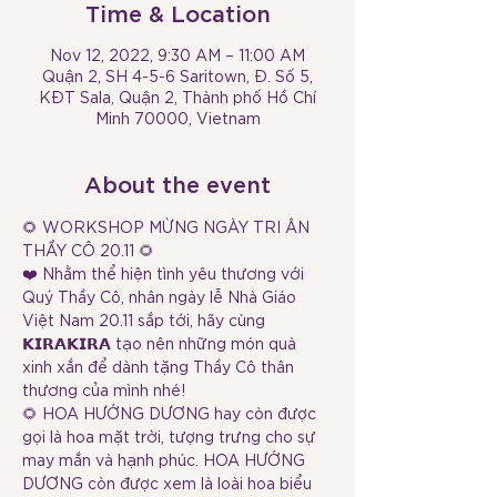
Time & Location
Nov 12, 2022, 9:30 AM – 11:00 AM
Quận 2, SH 4-5-6 Saritown, Đ. Số 5,
KĐT Sala, Quận 2, Thành phố Hồ Chí
Minh 70000, Vietnam
About the event
🌻 WORKSHOP MỪNG NGÀY TRI ÂN 
THẦY CÔ 20.11 🌻 
❤️ Nhằm thể hiện tình yêu thương với 
Quý Thầy Cô, nhân ngày lễ Nhà Giáo 
Việt Nam 20.11 sắp tới, hãy cùng 
𝗞𝗜𝗥𝗔𝗞𝗜𝗥𝗔 tạo nên những món quà 
xinh xắn để dành tặng Thầy Cô thân 
thương của mình nhé! 
🌻 HOA HƯỚNG DƯƠNG hay còn được 
gọi là hoa mặt trời, tượng trưng cho sự 
may mắn và hạnh phúc. HOA HƯỚNG 
DƯƠNG còn được xem là loài hoa biểu 