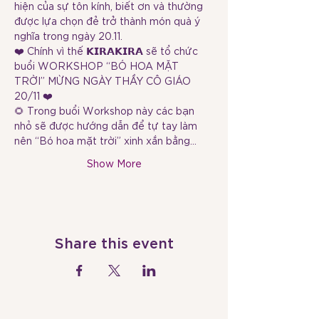
hiện của sự tôn kính, biết ơn và thường 
được lựa chọn đẻ trở thành món quà ý 
nghĩa trong ngày 20.11. 
❤️ Chính vì thế 𝗞𝗜𝗥𝗔𝗞𝗜𝗥𝗔 sẽ tổ chức 
buổi WORKSHOP “BÓ HOA MẶT 
TRỜI” MỪNG NGÀY THẦY CÔ GIÁO 
20/11 ❤️  
🌻 Trong buổi Workshop này các bạn 
nhỏ sẽ được hướng dẫn để tự tay làm 
nên “Bó hoa mặt trời” xinh xắn bằng…
Show More
Share this event