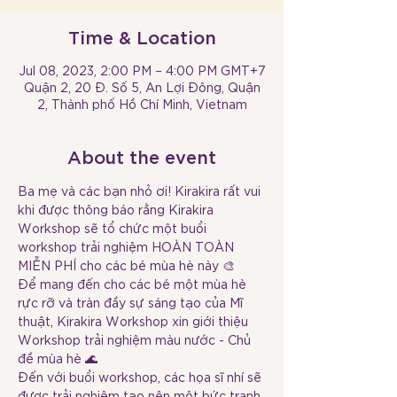
Time & Location
Jul 08, 2023, 2:00 PM – 4:00 PM GMT+7
Quận 2, 20 Đ. Số 5, An Lợi Đông, Quận
2, Thành phố Hồ Chí Minh, Vietnam
About the event
Ba mẹ và các bạn nhỏ ơi! Kirakira rất vui 
khi được thông báo rằng Kirakira 
Workshop sẽ tổ chức một buổi 
workshop trải nghiệm HOÀN TOÀN 
MIỄN PHÍ cho các bé mùa hè này 🎨 
Để mang đến cho các bé một mùa hè 
rực rỡ và tràn đầy sự sáng tạo của Mĩ 
thuật, Kirakira Workshop xin giới thiệu 
Workshop trải nghiệm màu nước - Chủ 
đề mùa hè 🌊  
Đến với buổi workshop, các họa sĩ nhí sẽ 
được trải nghiệm tạo nên một bức tranh 