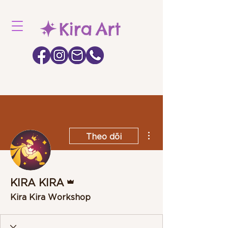
Thao tác khác
Theo dõi
Quản trị viên
KIRA KIRA
Kira Kira Workshop